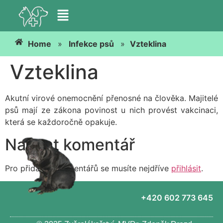
Home
»
Infekce psů
»
Vzteklina
Vzteklina
Akutní virové onemocnění přenosné na člověka. Majitelé
psů mají ze zákona povinost u nich provést vakcinaci,
která se každoročně opakuje.
Napsat komentář
Pro přidávání komentářů se musíte nejdříve
přihlásit
.
+420 602 773 645