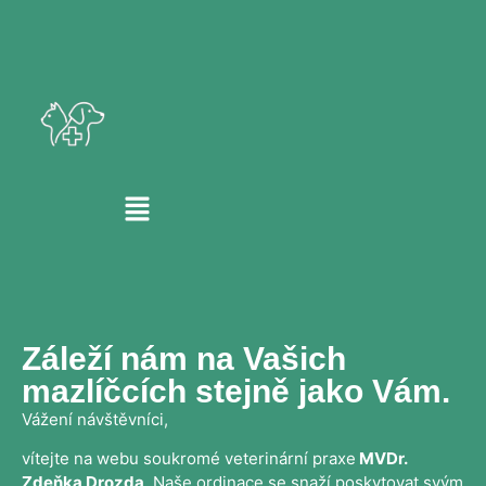
Záleží nám na Vašich
mazlíčcích stejně jako Vám.
Vážení návštěvníci,
vítejte na webu soukromé veterinární praxe
MVDr.
Zdeňka Drozda
. Naše ordinace se snaží poskytovat svým