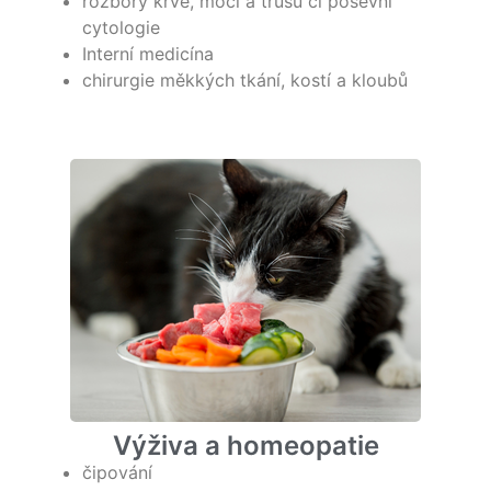
rozbory krve, moči a trusu či poševní
cytologie
Interní medicína
chirurgie měkkých tkání, kostí a kloubů
Výživa a homeopatie
čipování