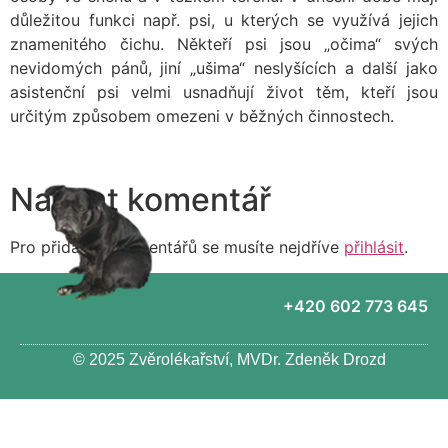
důležitou funkci např. psi, u kterých se využívá jejich
znamenitého čichu. Někteří psi jsou „očima“ svých
nevidomých pánů, jiní „ušima“ neslyšících a další jako
asistenční psi velmi usnadňují život těm, kteří jsou
určitým způsobem omezeni v běžných činnostech.
Napsat komentář
Pro přidávání komentářů se musíte nejdříve
přihlásit
.
+420 602 773 645
© 2025 Zvěrolékařství, MVDr. Zdeněk Drozd