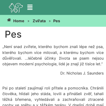
Home
»
Zvířata
»
Pes
Pes
Není snad zvířete, kterého bychom znali lépe než psa,
„
kterého bychom více milovali, a kterému bychom více
důvěřovali. …léčebné účinky života se psem nejsou
objevem moderní psychologie, lidé je znají již tisíce let.“
Dr. Nicholas J. Saunders
Psi po staletí zaujímají roli přítele a pomocníka. Chránili
člověka, hlídali jeho stáda, lovili a přinášeli zvěř, tahali
těžká břemena, vyhledávali a zachraňovali ztracené
osoby ve sněhu a v těžkém terénu. V dnešní době mají