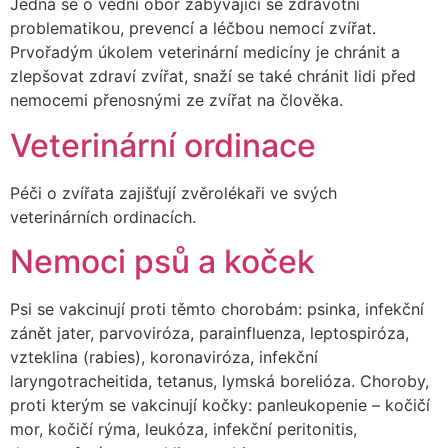
Jedná se o vědní obor zabývající se zdravotní
problematikou, prevencí a léčbou nemocí zvířat.
Prvořadým úkolem veterinární medicíny je chránit a
zlepšovat zdraví zvířat, snaží se také chránit lidi před
nemocemi přenosnými ze zvířat na člověka.
Veterinární ordinace
Péči o zvířata zajišťují zvěrolékaři ve svých
veterinárních ordinacích.
Nemoci psů a koček
Psi se vakcinují proti těmto chorobám: psinka, infekční
zánět jater, parvoviróza, parainfluenza, leptospiróza,
vzteklina (rabies), koronaviróza, infekční
laryngotracheitida, tetanus, lymská borelióza. Choroby,
proti kterým se vakcinují kočky: panleukopenie – kočičí
mor, kočičí rýma, leukóza, infekční peritonitis,