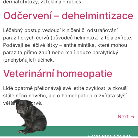
dermatofytózy, vzteklina – rabies.
Odčervení – dehelmintizace
Léčebný postup vedoucí k ničení či odstraňování
parazitických červů (původců helmintóz) z těla zvířete.
Podávají se léčivé látky – anthelmintika, které mohou
parazita přímo zabít nebo mají pouze paralytický
(znehybňující) účinek.
Veterinární homeopatie
Lidé opatrně překonávají své letité zvyklosti a zkouší
stále něco nového, ale o homeopatii pro zvířata slyší
většinou poprvé.
Next
→
+420 602 773 645